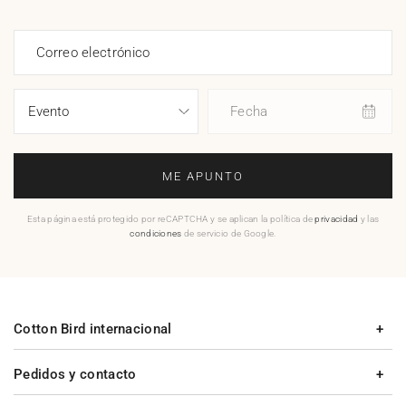
Correo electrónico
Fecha
ME APUNTO
Esta página está protegido por reCAPTCHA y se aplican la política de
privacidad
y las
condiciones
de servicio de Google.
Cotton Bird internacional
Pedidos y contacto