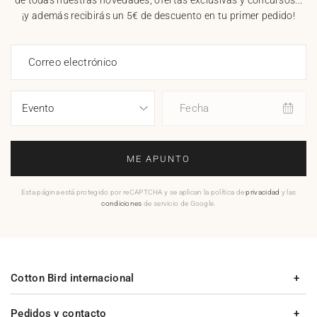
de todas nuestras novedades, ofertas exclusivas y concursos...
¡y además recibirás un 5€ de descuento en tu primer pedido!
Correo electrónico
Fecha
ME APUNTO
Esta página está protegido por reCAPTCHA y se aplican la política de
privacidad
y las
condiciones
de servicio de Google.
Cotton Bird internacional
Pedidos y contacto