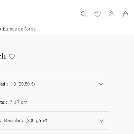
Albumes de fotos
ch
a
ad :
10
(29,50 €)
to :
7 x 7 cm
:
Reciclado (300 g/m²)