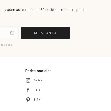
.. ¡y además recibirás un 5€ de descuento en tu primer
ME APUNTO
o de Google.
l
Redes sociales
67,6 k
11 k
8,9 k