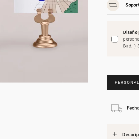
Soport
Diseño 
persona
Bird.
(
+
PERSONAL
Fecha
Descrip