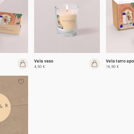
Vela vaso
Vela tarro apo
4,50 €
16,90 €