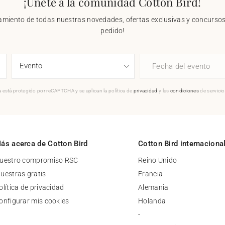
¡Únete a la comunidad Cotton Bird!
nzamiento de todas nuestras novedades, ofertas exclusivas y concursos.
pedido!
Fecha del evento
 está protegido por reCAPTCHA y se aplican la política de
privacidad
y las
condiciones
de servici
ás acerca de Cotton Bird
Cotton Bird internaciona
uestro compromiso RSC
Reino Unido
uestras gratis
Francia
olítica de privacidad
Alemania
onfigurar mis cookies
Holanda
-