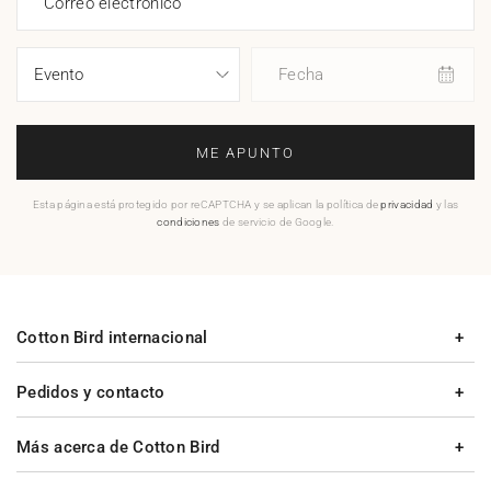
Correo electrónico
Fecha
ME APUNTO
Esta página está protegido por reCAPTCHA y se aplican la política de
privacidad
y las
condiciones
de servicio de Google.
Cotton Bird internacional
Pedidos y contacto
Más acerca de Cotton Bird