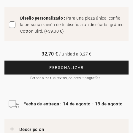
Diseño personalizado :
Para una pieza única, confía
la personalización de tu diseño a un diseñador gráfico
Cotton Bird.
(
+39,00 €
)
32,70 €
/ unidad a 3,27 €
PERSONALIZAR
Personaliza tus textos, colores, tipografías…
Fecha de entrega : 14 de agosto - 19 de agosto
Descripción