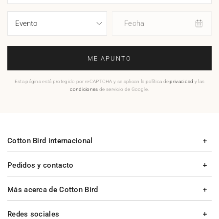
Fecha
ME APUNTO
Esta página está protegido por reCAPTCHA y se aplican la política de
privacidad
y las
condiciones
de servicio de Google.
Cotton Bird internacional
Pedidos y contacto
Más acerca de Cotton Bird
Redes sociales