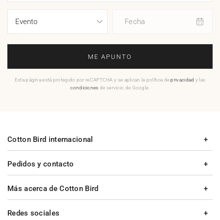
Fecha
ME APUNTO
Esta página está protegido por reCAPTCHA y se aplican la política de
privacidad
y las
condiciones
de servicio de Google.
Cotton Bird internacional
Pedidos y contacto
Más acerca de Cotton Bird
Redes sociales