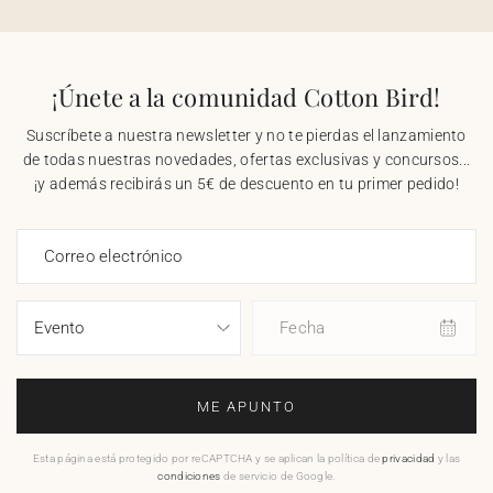
¡Únete a la comunidad Cotton Bird!
Suscríbete a nuestra newsletter y no te pierdas el lanzamiento
de todas nuestras novedades, ofertas exclusivas y concursos...
¡y además recibirás un 5€ de descuento en tu primer pedido!
Correo electrónico
Fecha
ME APUNTO
Esta página está protegido por reCAPTCHA y se aplican la política de
privacidad
y las
condiciones
de servicio de Google.