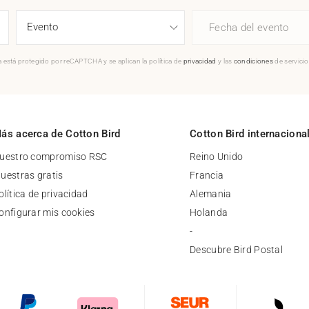
Fecha del evento
 está protegido por reCAPTCHA y se aplican la política de
privacidad
y las
condiciones
de servici
ás acerca de Cotton Bird
Cotton Bird internaciona
uestro compromiso RSC
Reino Unido
uestras gratis
Francia
olítica de privacidad
Alemania
onfigurar mis cookies
Holanda
-
Descubre Bird Postal