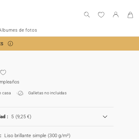
Albumes de fotos
ES
cumpleaños
n casa
Galletas no incluidas
ad :
5
(9,25 €)
:
Liso brillante simple (300 g/m²)