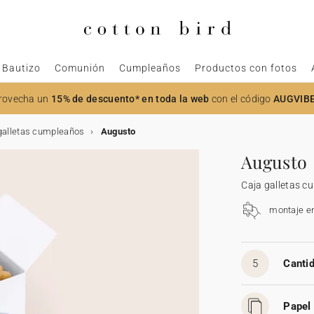
Bautizo
Comunión
Cumpleaños
Productos con fotos
rovecha un
15% de descuento* en toda la web
con el código
AUGVIB
galletas cumpleaños
Augusto
Augusto
Caja galletas 
montaje e
5
Cantid
Papel 