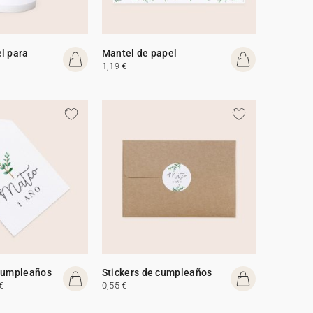
l para
Mantel de papel
1,19 €
 cumpleaños
Stickers de cumpleaños
€
0,55 €