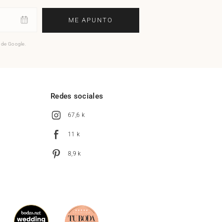
ME APUNTO
o de Google.
l
Redes sociales
67,6 k
11 k
8,9 k