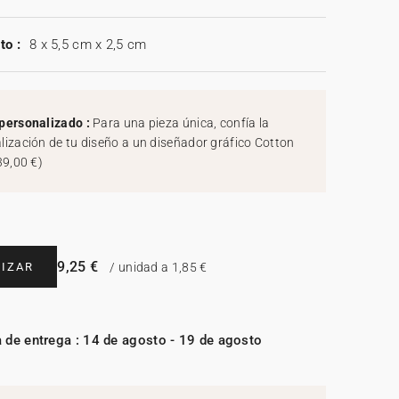
to :
8 x 5,5 cm x 2,5 cm
personalizado :
Para una pieza única, confía la
lización de tu diseño a un diseñador gráfico Cotton
39,00 €
)
9,25 €
IZAR
/ unidad a 1,85 €
 de entrega : 14 de agosto - 19 de agosto