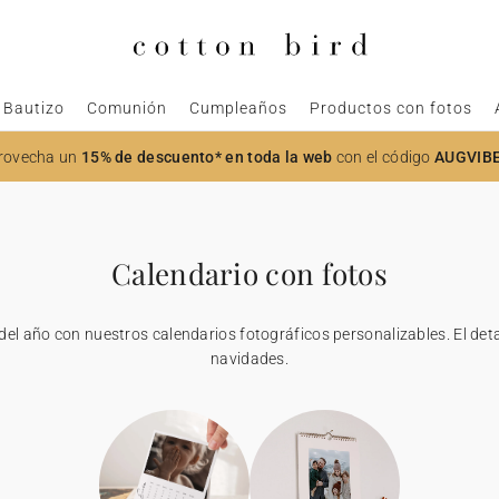
Bautizo
Comunión
Cumpleaños
Productos con fotos
rovecha un
15% de descuento* en toda la web
con el código
AUGVIB
Calendario con fotos
del año con nuestros calendarios fotográficos personalizables. El deta
navidades.