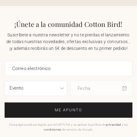
¡Únete a la comunidad Cotton Bird!
Suscríbete a nuestra newsletter y no te pierdas el lanzamiento
de todas nuestras novedades, ofertas exclusivas y concursos...
¡y además recibirás un 5€ de descuento en tu primer pedido!
Correo electrónico
Fecha
ME APUNTO
Esta página está protegido por reCAPTCHA y se aplican la política de
privacidad
y las
condiciones
de servicio de Google.