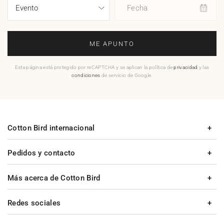
Fecha
ME APUNTO
Esta página está protegido por reCAPTCHA y se aplican la política de
privacidad
y las
condiciones
de servicio de Google.
Cotton Bird internacional
Pedidos y contacto
Más acerca de Cotton Bird
Redes sociales