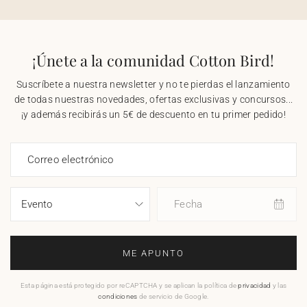
¡Únete a la comunidad Cotton Bird!
Suscríbete a nuestra newsletter y no te pierdas el lanzamiento
de todas nuestras novedades, ofertas exclusivas y concursos...
¡y además recibirás un 5€ de descuento en tu primer pedido!
Correo electrónico
Fecha
ME APUNTO
Esta página está protegido por reCAPTCHA y se aplican la política de
privacidad
y las
condiciones
de servicio de Google.