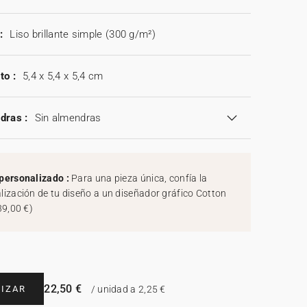
:
Liso brillante simple (300 g/m²)
to :
5,4 x 5,4 x 5,4 cm
dras :
Sin almendras
personalizado :
Para una pieza única, confía la
lización de tu diseño a un diseñador gráfico Cotton
39,00 €
)
22,50 €
IZAR
/ unidad a 2,25 €