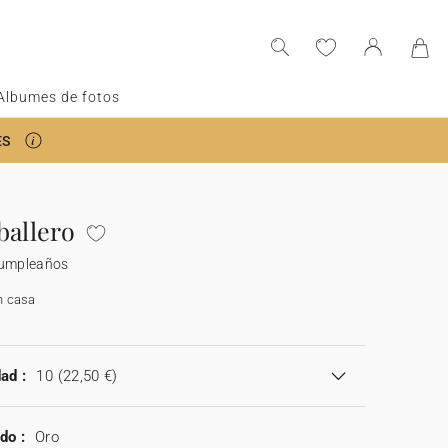
Albumes de fotos
ES
ballero
cumpleaños
n casa
ad :
10
(22,50 €)
do :
Oro