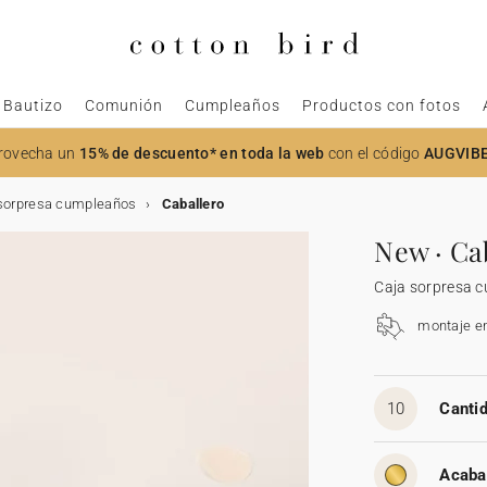
Bautizo
Comunión
Cumpleaños
Productos con fotos
rovecha un
15% de descuento* en toda la web
con el código
AUGVIB
sorpresa cumpleaños
Caballero
New · Ca
Caja sorpresa 
montaje e
10
Cantid
Acaba