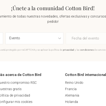
¡Únete a la comunidad Cotton Bird!
nzamiento de todas nuestras novedades, ofertas exclusivas y concursos.
pedido!
Fecha del evento
 está protegido por reCAPTCHA y se aplican la política de
privacidad
y las
condiciones
de servici
ás acerca de Cotton Bird
Cotton Bird internaciona
uestro compromiso RSC
Reino Unido
uestras gratis
Francia
olítica de privacidad
Alemania
onfigurar mis cookies
Holanda