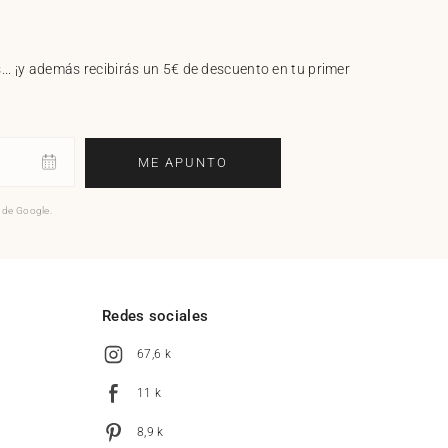
.. ¡y además recibirás un 5€ de descuento en tu primer
ME APUNTO
o de Google.
l
Redes sociales
67,6 k
11 k
8,9 k