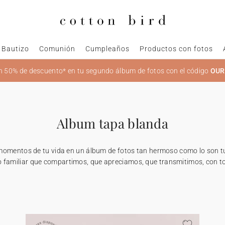
Bautizo
Comunión
Cumpleaños
Productos con fotos
 50% de descuento* en tu segundo álbum de fotos con el código
OU
Album tapa blanda
momentos de tu vida en un álbum de fotos tan hermoso como lo son t
o familiar que compartimos, que apreciamos, que transmitimos, con t