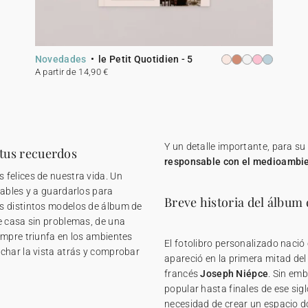
Novedades
le Petit Quotidien - 5
A partir de 14,90 €
Y un detalle importante, para s
 tus recuerdos
responsable con el medioambi
felices de nuestra vida. Un
rables y a guardarlos para
Breve historia del álbum 
s distintos modelos de álbum de
e casa sin problemas, de una
empre triunfa en los ambientes
El fotolibro personalizado nació
char la vista atrás y comprobar
apareció en la primera mitad del 
francés
Joseph Niépce
. Sin em
popular hasta finales de ese sig
necesidad de crear un espacio do