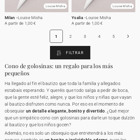
Louise Misha
Louise Misha
Milan
Louise Misha
Ysalia
Louise Misha
A partir de 1,00 €
A partir de 1,00 €
›
1
2
3
4
5
FILTRAR
Cono de golosinas: un regalo para los más
pequeños
Ha llegado al fin el bautizo que toda la familia y allegados
estabais esperando. Y queréis que todo salga a pedir de boca,
que la gente esté feliz, alegre, y que los niños y niñas que vayan
al bautizo disfruten como nunca. Por eso es el momento de
obsequiar
un detalle elegante, bonito y divertido
. ¿Qué mejor
que un simpático cono con golosinas para darle un toque dulzón
al bautizo y que los niños gocen?
Además, no es solo un obsequio que entretendrá a los más