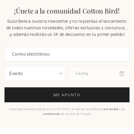
¡Únete a la comunidad Cotton Bird!
Suscríbete a nuestra newsletter y no te pierdas el lanzamiento
de todas nuestras novedades, ofertas exclusivas y concursos...
¡y además recibirás un 5€ de descuento en tu primer pedido!
Correo electrónico
Fecha
ME APUNTO
Esta página está protegido por reCAPTCHA y se aplican la política de
privacidad
y las
condiciones
de servicio de Google.