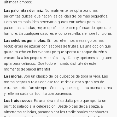
últimos tiempos:
Las palomitas de maíz
. Normalmente, se opta por unas
palomitas dulces, que hacen las delicias de los más pequeños.
Pero no es mala idea reservar algunos cartuchos para las
palomitas saladas, mejor opción de tentempié cuando aprieta el
hambre. En cualquier caso, es el cono estrella, siempre funciona.
Las célebres gominolas
. Sí, nos referimos a esas golosinas
recubiertas de azúcar con sabores de frutas. Es una opción que
gusta mucho en los eventos porque aporta un toque dulzón y
encandila a los peques. Además, hoy día hay opciones sin gluten
apta para celíacos. ¡Que todo el mundo disfrute de este
momento de placer infantil!
Las moras
. Son un clásico de los quioscos de toda la vida. Las
moras negras y rojas con ese toque de azúcar y granitos de
caramelo triunfan siempre. Solo hay que elegir una buena marca
y rellenar cada cartuchito con paciencia.
Los frutos secos
. Es una idea más adulta pero que aporta un
puntito salado a la celebración. Desde pipas de calabaza, a
almendras saladas, pasando por los tradicionales cacahuetes.