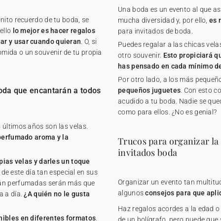
Una boda es un evento al que asi
nito recuerdo de tu boda, se
mucha diversidad y, por ello,
es 
ello
lo mejor es hacer regalos
para invitados de boda.
ar y usar cuando quieran
. O, si
Puedes regalar a las chicas velas
mida o un souvenir de tu propia
otro souvenir.
Esto propiciará q
has pensado en cada mínimo de
Por otro lado, a los más pequeñ
boda que encantarán a todos
pequeños juguetes
. Con esto c
acudido a tu boda. Nadie se qued
como para ellos. ¿No es genial?
 últimos años son las velas.
perfumado aroma y la
Trucos para organizar la 
invitados boda
pias velas y darles un toque
 de este día tan especial en sus
Organizar un evento tan multitud
tán perfumadas serán más que
algunos
consejos para que apli
a a día.
¿A quién no le gusta
Haz regalos acordes a la edad o
nibles en diferentes formatos
.
de un bolígrafo, pero puede que s