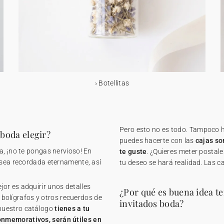
Botellitas
Pero esto no es todo. Tampoco ha
 boda elegir?
puedes hacerte con las
cajas so
a, ¡no te pongas nervioso! En
te guste
. ¿Quieres meter postale
sea recordada eternamente, así
tu deseo se hará realidad. Las c
or es adquirir unos detalles
¿Por qué es buena idea t
s bolígrafos y otros recuerdos de
invitados boda?
nuestro catálogo
tienes a tu
onmemorativos, serán útiles en