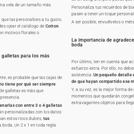
 una vela de un tamaño más
Personaliza tus recuerdos de bo
pasen a tener un toque personal
que las personalices a tu gusto.
A ser posible, envuélvelos o mét
es ojear el catálogo de
Cotton
on motivos florales o
La importancia de agradecer
boda
e galletas para los más
Por último, ten en cuenta que ac
esfuerzo extra. Por ello, no debe
asistencia.
Un pequeño detalle 
nte, es probable que las cajas de
de que hayan compartido ese 
no tiene por qué ser siempre
Y, a su vez, es la mejor forma d
de galletas es más que
momentos que quedarán congelad
 presencia.
extravagantes objetos para llega
enarlas con entre 3 o 4 galletas
rán personalizadas con los datos
an estos ricos dulces,
tus
a boda. Un 2 x 1 en toda regla.