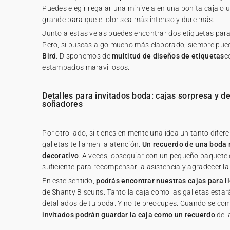
Puedes elegir regalar una minivela en una bonita caja o
grande para que el olor sea más intenso y dure más.
Junto a estas velas puedes encontrar dos etiquetas para 
Pero, si buscas algo mucho más elaborado, siempre pued
Bird
. Disponemos de
multitud de diseños de etiquetas
c
estampados maravillosos.
Detalles para invitados boda: cajas sorpresa y d
soñadores
Por otro lado, si tienes en mente una idea un tanto difere
galletas te llamen la atención.
Un recuerdo de una boda 
decorativo
. A veces, obsequiar con un pequeño paquete 
suficiente para recompensar la asistencia y agradecer la
En este sentido,
podrás encontrar nuestras cajas para ll
de Shanty Biscuits. Tanto la caja como las galletas esta
detallados de tu boda. Y no te preocupes. Cuando se com
invitados podrán guardar la caja como un recuerdo
de l