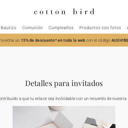
Bautizo
Comunión
Cumpleaños
Productos con fotos
rovecha un
15% de descuento* en toda la web
con el código
AUGVIB
Detalles para invitados
tribuido a que tu enlace sea inolvidable con un recuerdo de nuestra 