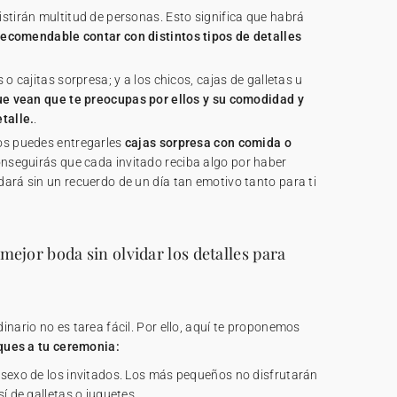
stirán multitud de personas. Esto significa que habrá
recomendable contar con distintos tipos de detalles
 o cajitas sorpresa; y a los chicos, cajas de galletas u
ue vean que te preocupas por ellos y su comodidad y
talle.
.
os puedes entregarles
cajas sorpresa con comida o
onseguirás que cada invitado reciba algo por haber
ará sin un recuerdo de un día tan emotivo tanto para ti
mejor boda sin olvidar los detalles para
inario no es tarea fácil. Por ello, aquí te proponemos
ques a tu ceremonia:
 sexo de los invitados. Los más pequeños no disfrutarán
í de galletas o juguetes.