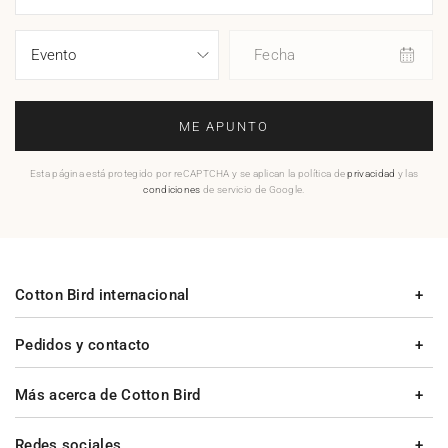
Fecha
ME APUNTO
Esta página está protegido por reCAPTCHA y se aplican la política de
privacidad
y las
condiciones
de servicio de Google.
Cotton Bird internacional
Pedidos y contacto
Más acerca de Cotton Bird
Redes sociales