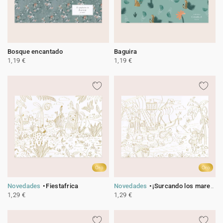
Bosque encantado
Baguira
1,19 €
1,19 €
Oro
Oro
Novedades
Fiestafrica
Novedades
¡Surcando los mares!
1,29 €
1,29 €