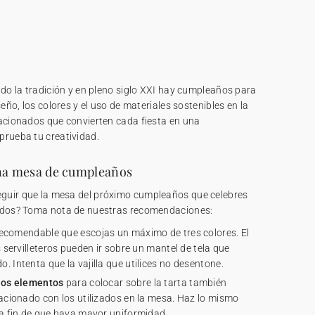
ndo la tradición y en pleno siglo XXI hay cumpleaños para
seño, los colores y el uso de materiales sostenibles en la
lacionados que convierten cada fiesta en una
prueba tu creatividad.
na mesa de cumpleaños
guir que la mesa del próximo cumpleaños que celebres
tados? Toma nota de nuestras recomendaciones:
recomendable que escojas un máximo de tres colores. El
s servilleteros pueden ir sobre un mantel de tela que
. Intenta que la vajilla que utilices no desentone.
 los elementos
para colocar sobre la tarta también
lacionado con los utilizados en la mesa. Haz lo mismo
 a fin de que haya mayor uniformidad.