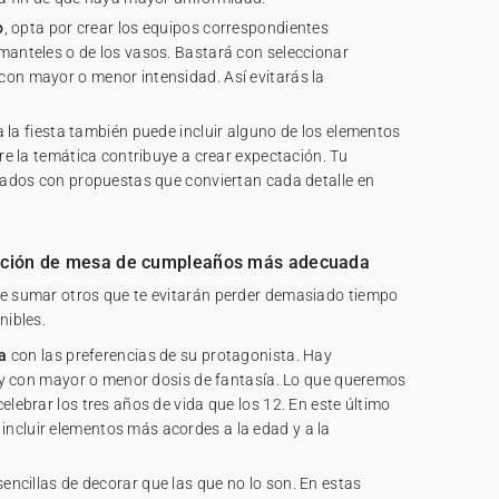
o
, opta por crear los equipos correspondientes
manteles o de los vasos. Bastará con seleccionar
con mayor o menor intensidad. Así evitarás la
 la fiesta también puede incluir alguno de los elementos
bre la temática contribuye a crear expectación. Tu
itados con propuestas que conviertan cada detalle en
oración de mesa de cumpleaños más adecuada
ue sumar otros que te evitarán perder demasiado tiempo
nibles.
a
con las preferencias de su protagonista. Hay
es y con mayor o menor dosis de fantasía. Lo que queremos
elebrar los tres años de vida que los 12. En este último
ncluir elementos más acordes a la edad y a la
ncillas de decorar que las que no lo son. En estas