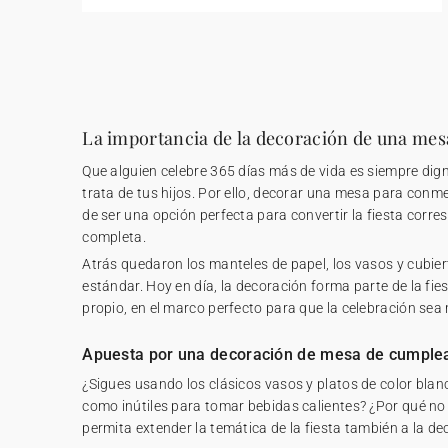
La importancia de la decoración de una me
Que alguien celebre 365 días más de vida es siempre dign
trata de tus hijos. Por ello, decorar una mesa para co
de ser una opción perfecta para convertir la fiesta corr
completa.
Atrás quedaron los manteles de papel, los vasos y cubiert
estándar. Hoy en día, la decoración forma parte de la fie
propio, en el marco perfecto para que la celebración sea
Apuesta por una decoración de mesa de cumple
¿Sigues usando los clásicos vasos y platos de color bla
como inútiles para tomar bebidas calientes? ¿Por qué no
permita extender la temática de la fiesta también a la d