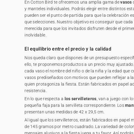
En Cotton Bird te ofrecemos una amplia gama de
vasos
d
y manteles individuales. Podrás elegir entre distintos e
pueden ser el punto de partida para que la celebración es
que selecciones. Nuestro objetivo es conseguir que cada
merecida para que los invitados disfruten desde el prim
inolvidable.
El equilibrio entre el precio y la calidad
Nos queda claro que dispones de un presupuesto específ
ello, te proponemos productos a un precio muy ajustado.
cada vaso el nombre del niño o de la niña y la edad que
vasos prediseñados con motivos que pueden reflejar a la
quien protagoniza la fiesta. Están fabricados en papel a
resistencia.
En lo que respecta a
los servilleteros
, van a juego con l
pequeña faja para la servilleta correspondiente. Los
mant
presentan unas medidas de 42 x 29,5 cm.
Al igual que los servilleteros, están fabricados en pape
de 145 gramos por metro cuadrado. La variedad de colore
mensajes alusivos a la fiesta juega a tu favor. Así podr