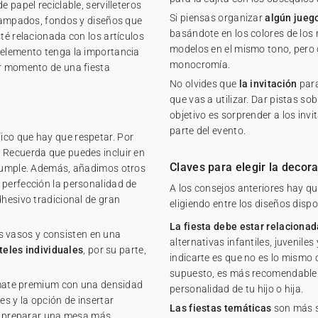
e papel reciclable, servilleteros
Si piensas organizar
algún jueg
stampados, fondos y diseños que
basándote en los colores de los 
té relacionada con los artículos
modelos en el mismo tono, pero 
 elemento tenga la importancia
monocromía.
er momento de una fiesta
No olvides que
la invitación
para
que vas a utilizar. Dar pistas so
objetivo es sorprender a los inv
parte del evento.
ico que hay que respetar. Por
 Recuerda que puedes incluir en
Claves para elegir la dec
 cumple. Además, añadimos otros
 perfección la personalidad de
A los consejos anteriores hay q
dhesivo tradicional de gran
eligiendo entre los diseños dispo
La fiesta debe estar relacionad
os vasos y consisten en una
alternativas infantiles, juvenil
eles individuales
, por su parte,
indicarte es que no es lo mismo c
supuesto, es más recomendable i
l mate premium con una densidad
personalidad de tu hijo o hija.
s y la opción de insertar
Las fiestas temáticas
son más se
ás preparar una mesa más