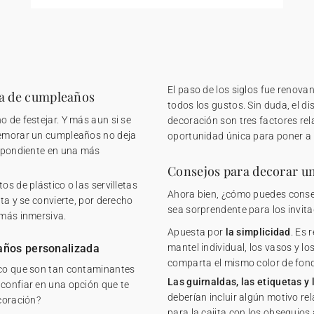
El paso de los siglos fue renova
sa de cumpleaños
todos los gustos. Sin duda, el di
o de festejar. Y más aun si se
decoración son tres factores re
nmemorar un cumpleaños no deja
oportunidad única para poner a 
espondiente en una más
Consejos para decorar u
os de plástico o las servilletas
Ahora bien, ¿cómo puedes conse
sta y se convierte, por derecho
sea sorprendente para los invi
 más inmersiva.
Apuesta por
la simplicidad
. Es 
años personalizada
mantel individual, los vasos y lo
comparta el mismo color de fondo
nco que son tan contaminantes
Las guirnaldas, las etiquetas y
 confiar en una opción que te
deberían incluir algún motivo re
ecoración?
para la cajita con los obsequios