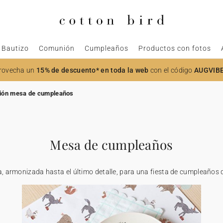
Bautizo
Comunión
Cumpleaños
Productos con fotos
rovecha un
15% de descuento* en toda la web
con el código
AUGVIB
ión mesa de cumpleaños
Mesa de cumpleaños
, armonizada hasta el último detalle, para una fiesta de cumpleaño