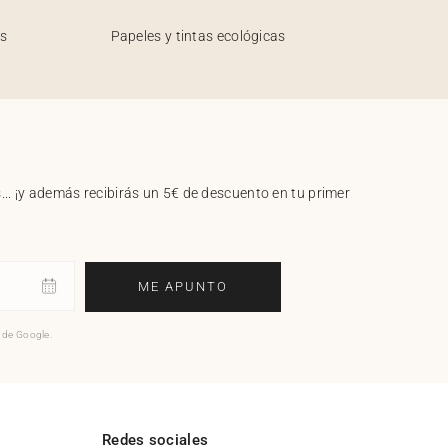
os
Papeles y tintas ecológicas
.. ¡y además recibirás un 5€ de descuento en tu primer
ME APUNTO
o de Google.
l
Redes sociales