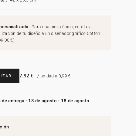
to :
42 x 29,5 cm
personalizado :
Para una pieza única, confía la
lización de tu diseño a un diseñador gráfico Cotton
39,00 €
)
7,92 €
IZAR
/ unidad a 0,99 €
 de entrega : 13 de agosto - 18 de agosto
ción