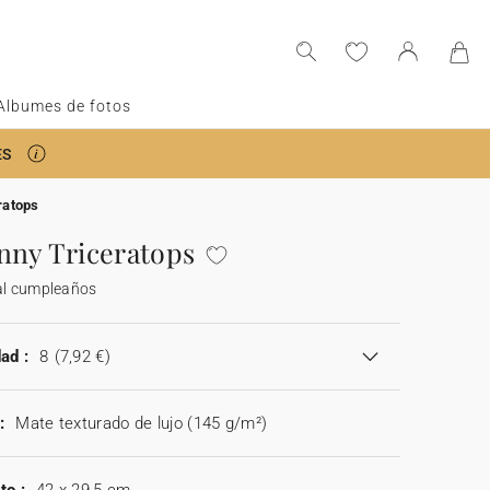
Albumes de fotos
ES
ratops
nny Triceratops
al cumpleaños
ad :
8
(7,92 €)
:
Mate texturado de lujo (145 g/m²)