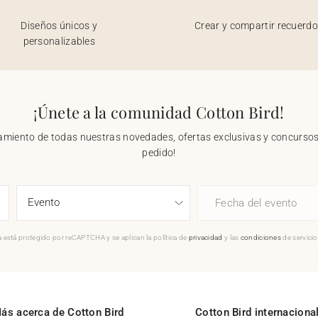
Diseños únicos y
Crear y compartir recuerd
personalizables
¡Únete a la comunidad Cotton Bird!
nzamiento de todas nuestras novedades, ofertas exclusivas y concursos.
pedido!
Fecha del evento
 está protegido por reCAPTCHA y se aplican la política de
privacidad
y las
condiciones
de servici
ás acerca de Cotton Bird
Cotton Bird internaciona