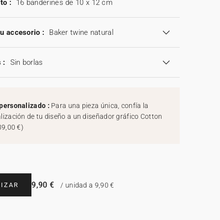
to :
16 banderines de 10 x 12 cm
tu accesorio :
Baker twine natural
 :
Sin borlas
personalizado :
Para una pieza única, confía la
lización de tu diseño a un diseñador gráfico Cotton
39,00 €
)
9,90 €
IZAR
/ unidad a 9,90 €