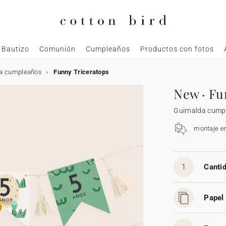
Bautizo
Comunión
Cumpleaños
Productos con fotos
da cumpleaños
Funny Triceratops
New · Fu
Guirnalda cump
montaje e
1
Cantid
Papel 