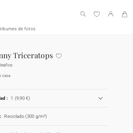
Albumes de fotos
nny Triceratops
leaños
n casa
ad :
1
(9,90 €)
:
Reciclado (300 g/m²)