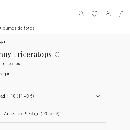
Albumes de fotos
tops
nny Triceratops
cumpleaños
 pegar
ad :
10
(11,40 €)
:
Adhesivo Prestige (90 g/m²)