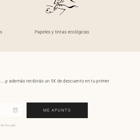
os
Papeles y tintas ecológicas
.. ¡y además recibirás un 5€ de descuento en tu primer
ME APUNTO
o de Google.