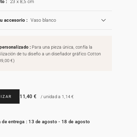
to :
23 x 8,5 cm
tu accesorio :
Vaso blanco
personalizado :
Para una pieza única, confía la
lización de tu diseño a un diseñador gráfico Cotton
39,00 €
)
11,40 €
IZAR
/ unidad a 1,14 €
 de entrega : 13 de agosto - 18 de agosto