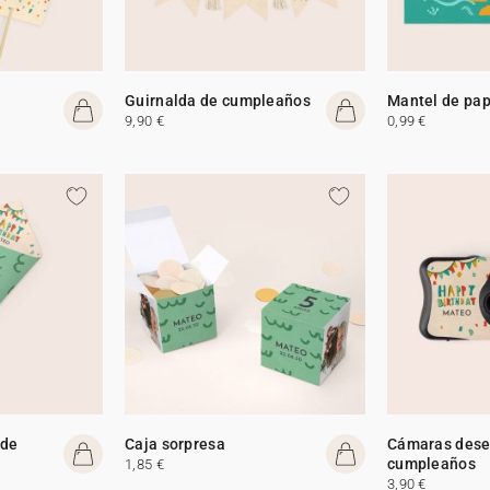
Guirnalda de cumpleaños
Mantel de pap
9,90 €
0,99 €
 de
Caja sorpresa
Cámaras dese
cumpleaños
1,85 €
3,90 €