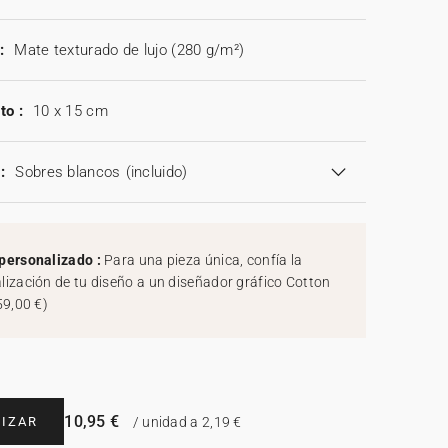
:
Mate texturado de lujo (280 g/m²)
to :
10 x 15 cm
:
Sobres blancos
(incluido)
personalizado :
Para una pieza única, confía la
lización de tu diseño a un diseñador gráfico Cotton
59,00 €
)
10,95 €
IZAR
/ unidad a 2,19 €