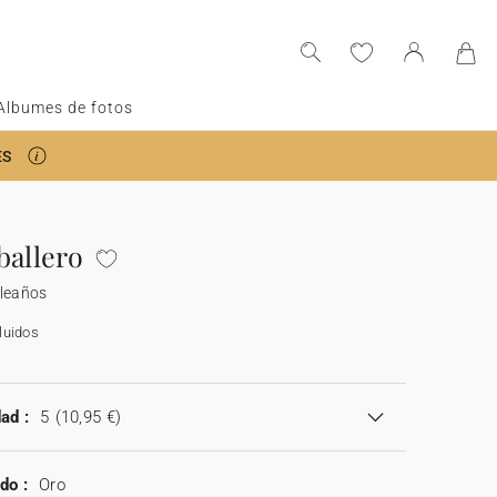
Albumes de fotos
ES
ballero
pleaños
luidos
ad :
5
(10,95 €)
do :
Oro