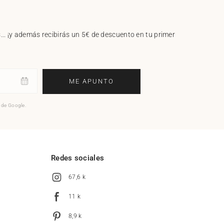
.. ¡y además recibirás un 5€ de descuento en tu primer
ME APUNTO
o de Google.
l
Redes sociales
67,6 k
11 k
8,9 k