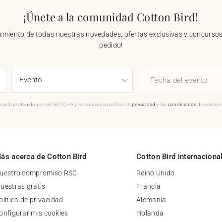
¡Únete a la comunidad Cotton Bird!
nzamiento de todas nuestras novedades, ofertas exclusivas y concursos.
pedido!
Fecha del evento
 está protegido por reCAPTCHA y se aplican la política de
privacidad
y las
condiciones
de servici
ás acerca de Cotton Bird
Cotton Bird internaciona
uestro compromiso RSC
Reino Unido
uestras gratis
Francia
olítica de privacidad
Alemania
onfigurar mis cookies
Holanda