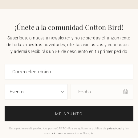
¡Únete a la comunidad Cotton Bird!
Suscríbete a nuestra newsletter y no te pierdas el lanzamiento
de todas nuestras novedades, ofertas exclusivas y concursos...
¡y además recibirás un 5€ de descuento en tu primer pedido!
Correo electrónico
Fecha
ME APUNTO
Esta página está protegido por reCAPTCHA y se aplican la política de
privacidad
y las
condiciones
de servicio de Google.