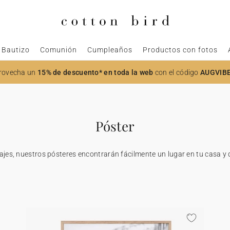
Bautizo
Comunión
Cumpleaños
Productos con fotos
rovecha un
15% de descuento* en toda la web
con el código
AUGVIB
Póster
ajes, nuestros pósteres encontrarán fácilmente un lugar en tu casa y