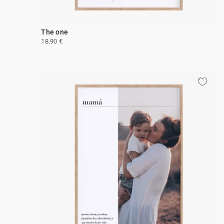
The one
18,90 €