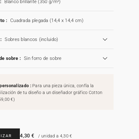
:
Blanco brillante (350 g/m²)
to :
Cuadrada plegada (14,4 x 14,4 cm)
:
Sobres blancos
(incluido)
de sobre :
Sin forro de sobre
personalizado :
Para una pieza única, confía la
lización de tu diseño a un diseñador gráfico Cotton
59,00 €
)
4,30 €
IZAR
/ unidad a 4,30 €