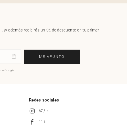
.. ¡y además recibirás un 5€ de descuento en tu primer
ME APUNTO
o de Google.
l
Redes sociales
67,6 k
11 k