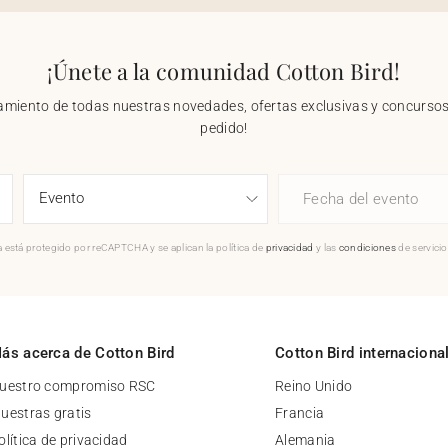
¡Únete a la comunidad Cotton Bird!
nzamiento de todas nuestras novedades, ofertas exclusivas y concursos.
pedido!
Fecha del evento
 está protegido por reCAPTCHA y se aplican la política de
privacidad
y las
condiciones
de servici
ás acerca de Cotton Bird
Cotton Bird internaciona
uestro compromiso RSC
Reino Unido
uestras gratis
Francia
olítica de privacidad
Alemania