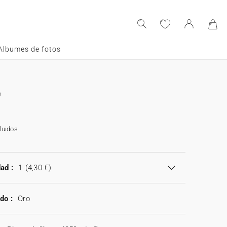
Albumes de fotos
luidos
ad :
1
(4,30 €)
do :
Oro