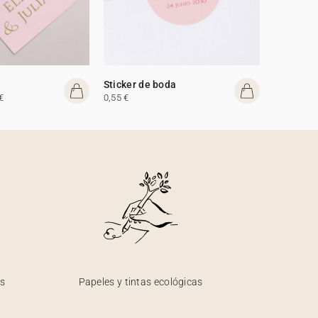
Sticker de boda
€
0,55 €
os
Papeles y tintas ecológicas