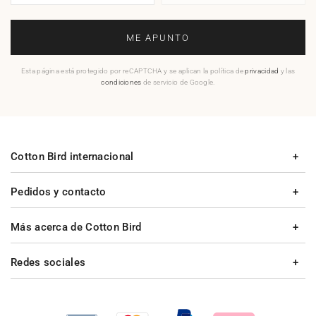
ME APUNTO
Esta página está protegido por reCAPTCHA y se aplican la política de
privacidad
y las
condiciones
de servicio de Google.
Cotton Bird internacional
Pedidos y contacto
Más acerca de Cotton Bird
Redes sociales