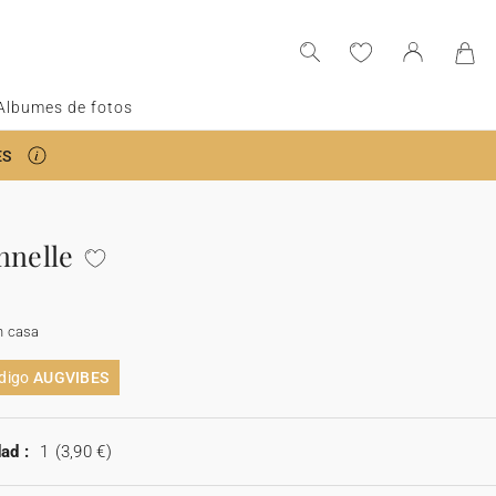
Albumes de fotos
ES
nnelle
n casa
ódigo
AUGVIBES
ad :
1
(3,90 €)