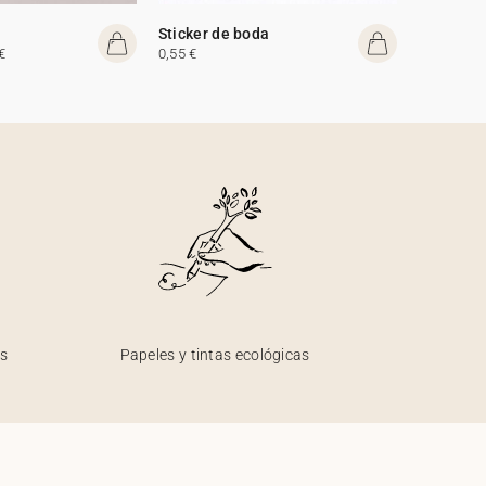
Sticker de boda
€
0,55 €
os
Papeles y tintas ecológicas