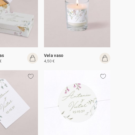
tas
Vela vaso
€
4,50 €