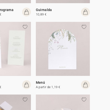
programa
Guirnalda
€
10,89 €
Menú
€
A partir de 1,19 €