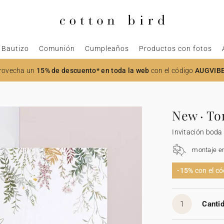
Bautizo
Comunión
Cumpleaños
Productos con fotos
rovecha un
15% de descuento* en toda la web
con el código
AUGVIB
New · To
Invitación boda
montaje e
-15%
con el c
1
Cantid