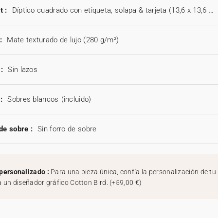
t :
Díptico cuadrado con etiqueta, solapa & tarjeta (13,6 x 13,6 cm)
:
Mate texturado de lujo (280 g/m²)
:
Sin lazos
:
Sobres blancos
(incluido)
de sobre :
Sin forro de sobre
personalizado :
Para una pieza única, confía la personalización de tu
a un diseñador gráfico Cotton Bird.
(
+59,00 €
)