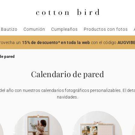
Bautizo
Comunión
Cumpleaños
Productos con fotos
rovecha un
15% de descuento* en toda la web
con el código
AUGVIB
de pared
Calendario de pared
del año con nuestros calendarios fotográficos personalizables. El deta
navidades.