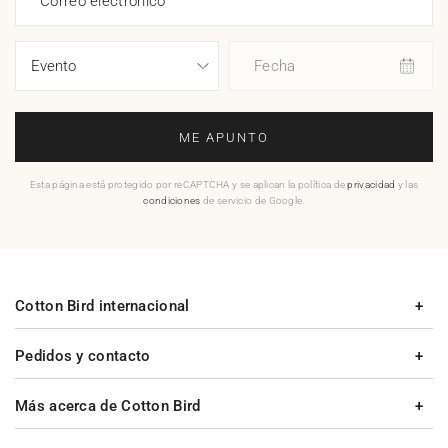
Correo electrónico
Fecha
ME APUNTO
Esta página está protegido por reCAPTCHA y se aplican la política de
privacidad
y las
condiciones
de servicio de Google.
Cotton Bird internacional
Pedidos y contacto
Más acerca de Cotton Bird