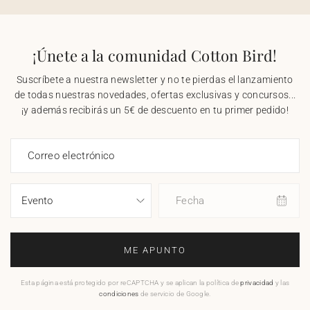
¡Únete a la comunidad Cotton Bird!
Suscríbete a nuestra newsletter y no te pierdas el lanzamiento
de todas nuestras novedades, ofertas exclusivas y concursos...
¡y además recibirás un 5€ de descuento en tu primer pedido!
Correo electrónico
Fecha
ME APUNTO
Esta página está protegido por reCAPTCHA y se aplican la política de
privacidad
y las
condiciones
de servicio de Google.