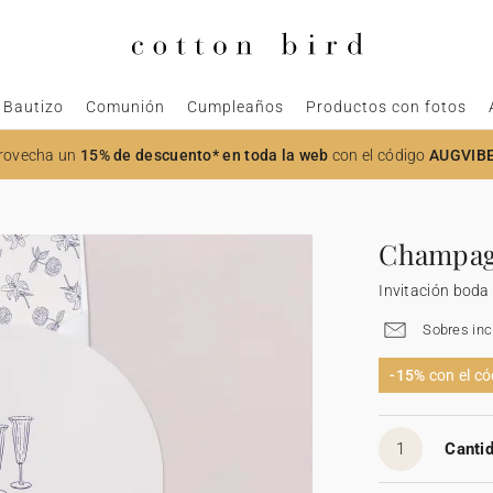
Bautizo
Comunión
Cumpleaños
Productos con fotos
rovecha un
15% de descuento* en toda la web
con el código
AUGVIB
Champag
Invitación boda
Sobres inc
-15%
con el c
1
Cantid