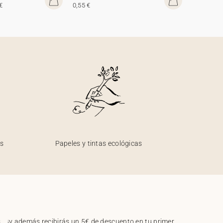
€
0,55 €
os
Papeles y tintas ecológicas
.. ¡y además recibirás un 5€ de descuento en tu primer