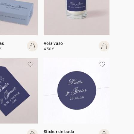
tas
Vela vaso
€
4,50 €
Sticker de boda