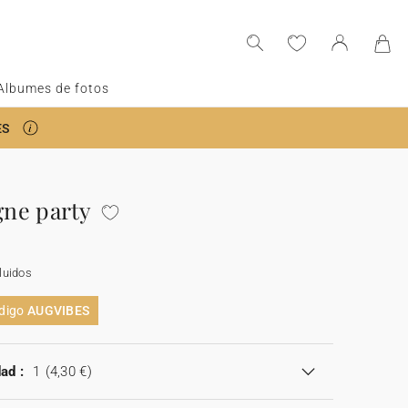
Albumes de fotos
ES
ne party
luidos
ódigo
AUGVIBES
ad :
1
(4,30 €)