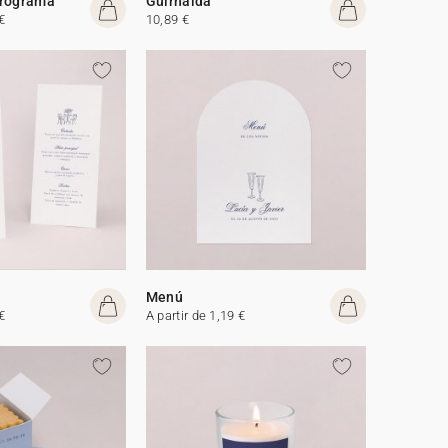
programa
Guirnalda
€
10,89 €
Menú
€
A partir de 1,19 €