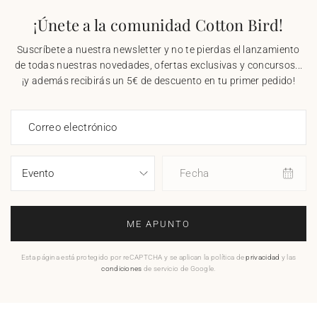
¡Únete a la comunidad Cotton Bird!
Suscríbete a nuestra newsletter y no te pierdas el lanzamiento
de todas nuestras novedades, ofertas exclusivas y concursos...
¡y además recibirás un 5€ de descuento en tu primer pedido!
Correo electrónico
Fecha
ME APUNTO
Esta página está protegido por reCAPTCHA y se aplican la política de
privacidad
y las
condiciones
de servicio de Google.