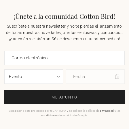
¡Únete a la comunidad Cotton Bird!
Suscríbete a nuestra newsletter y no te pierdas el lanzamiento
de todas nuestras novedades, ofertas exclusivas y concursos...
¡y además recibirás un 5€ de descuento en tu primer pedido!
Correo electrónico
Fecha
ME APUNTO
Esta página está protegido por reCAPTCHA y se aplican la política de
privacidad
y las
condiciones
de servicio de Google.