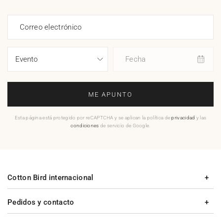
Correo electrónico
Fecha
ME APUNTO
Esta página está protegido por reCAPTCHA y se aplican la política de
privacidad
y las
condiciones
de servicio de Google.
Cotton Bird internacional
Pedidos y contacto