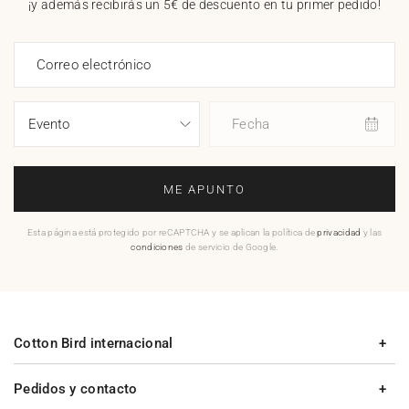
¡y además recibirás un 5€ de descuento en tu primer pedido!
Correo electrónico
Fecha
ME APUNTO
Esta página está protegido por reCAPTCHA y se aplican la política de
privacidad
y las
condiciones
de servicio de Google.
Cotton Bird internacional
Pedidos y contacto