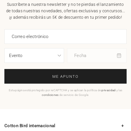
Suscríbete a nuestra newsletter y no te pierdas el lanzamiento
de todas nuestras novedades, ofertas exclusivas y concursos...
¡y además recibirás un 5€ de descuento en tu primer pedido!
Correo electrónico
Fecha
ME APUNTO
Esta página está protegido por reCAPTCHA y se aplican la política de
privacidad
y las
condiciones
de servicio de Google.
Cotton Bird internacional