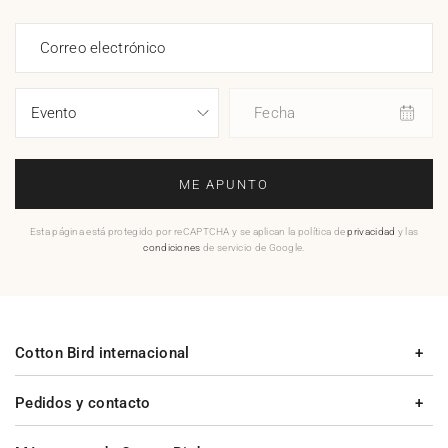
Correo electrónico
Fecha
ME APUNTO
Esta página está protegido por reCAPTCHA y se aplican la política de
privacidad
y las
condiciones
de servicio de Google.
Cotton Bird internacional
Pedidos y contacto