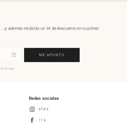
.. ¡y además recibirás un 5€ de descuento en tu primer
ME APUNTO
o de Google.
l
Redes sociales
67,6 k
11 k