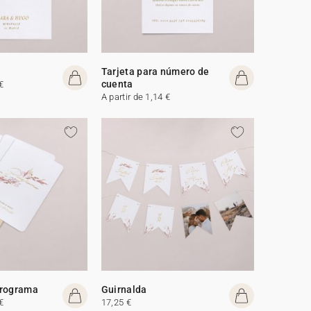
Tarjeta para número de
cuenta
€
A partir de 1,14 €
programa
Guirnalda
€
17,25 €