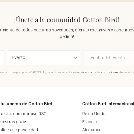
¡Únete a la comunidad Cotton Bird!
nzamiento de todas nuestras novedades, ofertas exclusivas y concursos.
pedido!
Fecha del evento
 está protegido por reCAPTCHA y se aplican la política de
privacidad
y las
condiciones
de servici
ás acerca de Cotton Bird
Cotton Bird internaciona
uestro compromiso RSC
Reino Unido
uestras gratis
Francia
olítica de privacidad
Alemania