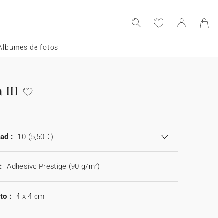
Albumes de fotos
 III
ad :
10
(5,50 €)
:
Adhesivo Prestige (90 g/m²)
to :
4 x 4 cm