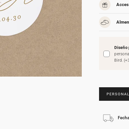
Acces
Almen
Diseño 
persona
Bird.
(
+
PERSONAL
Fecha