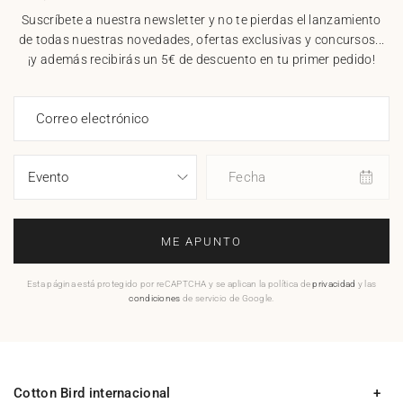
Suscríbete a nuestra newsletter y no te pierdas el lanzamiento
de todas nuestras novedades, ofertas exclusivas y concursos...
¡y además recibirás un 5€ de descuento en tu primer pedido!
Correo electrónico
Fecha
ME APUNTO
Esta página está protegido por reCAPTCHA y se aplican la política de
privacidad
y las
condiciones
de servicio de Google.
Cotton Bird internacional