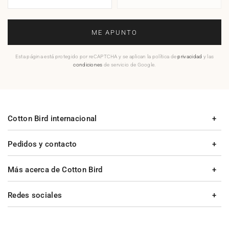
ME APUNTO
Esta página está protegido por reCAPTCHA y se aplican la política de
privacidad
y las
condiciones
de servicio de Google.
Cotton Bird internacional
Pedidos y contacto
Más acerca de Cotton Bird
Redes sociales