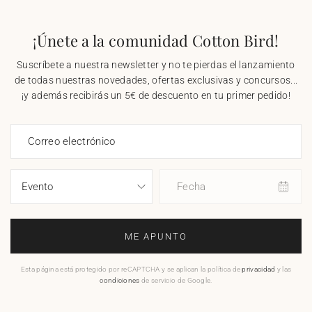
¡Únete a la comunidad Cotton Bird!
Suscríbete a nuestra newsletter y no te pierdas el lanzamiento
de todas nuestras novedades, ofertas exclusivas y concursos...
¡y además recibirás un 5€ de descuento en tu primer pedido!
Correo electrónico
Fecha
ME APUNTO
Esta página está protegido por reCAPTCHA y se aplican la política de
privacidad
y las
condiciones
de servicio de Google.