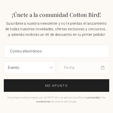
¡Únete a la comunidad Cotton Bird!
Suscríbete a nuestra newsletter y no te pierdas el lanzamiento
de todas nuestras novedades, ofertas exclusivas y concursos...
¡y además recibirás un 5€ de descuento en tu primer pedido!
Correo electrónico
Fecha
ME APUNTO
Esta página está protegido por reCAPTCHA y se aplican la política de
privacidad
y las
condiciones
de servicio de Google.