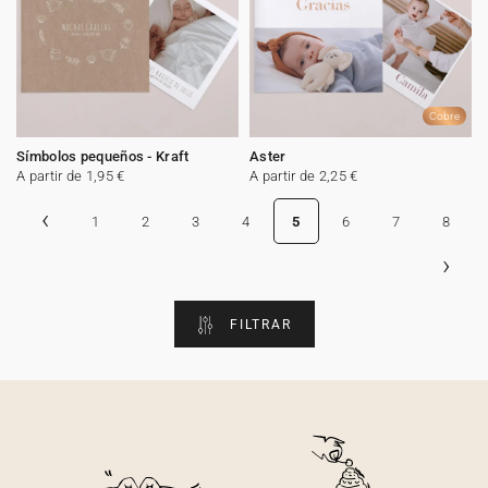
Cobre
Símbolos pequeños - Kraft
Aster
A partir de 1,95 €
A partir de 2,25 €
‹
1
2
3
4
5
6
7
8
›
FILTRAR