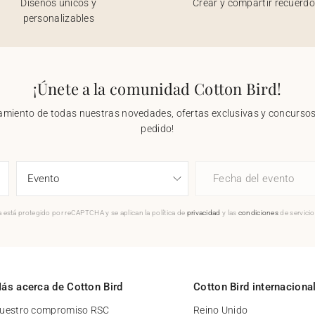
Diseños únicos y
Crear y compartir recuerd
personalizables
¡Únete a la comunidad Cotton Bird!
nzamiento de todas nuestras novedades, ofertas exclusivas y concursos.
pedido!
Fecha del evento
 está protegido por reCAPTCHA y se aplican la política de
privacidad
y las
condiciones
de servici
ás acerca de Cotton Bird
Cotton Bird internaciona
uestro compromiso RSC
Reino Unido