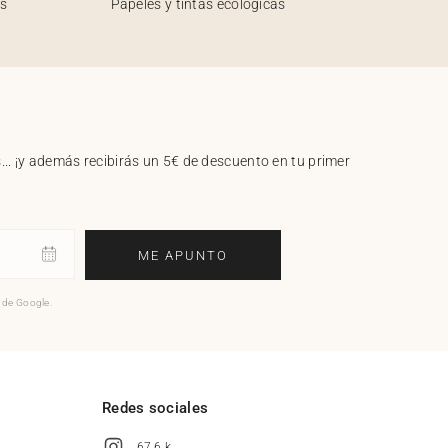
os
Papeles y tintas ecológicas
.. ¡y además recibirás un 5€ de descuento en tu primer
ME APUNTO
o de Google.
l
Redes sociales
67,6 k