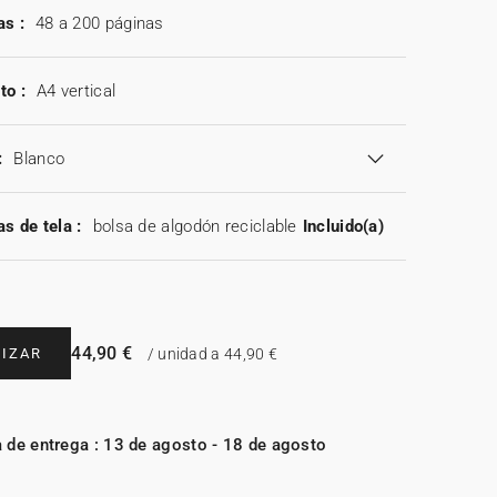
as :
48 a 200 páginas
to :
A4 vertical
:
Blanco
as de tela :
bolsa de algodón reciclable
Incluido(a)
44,90 €
IZAR
/ unidad a 44,90 €
 de entrega : 13 de agosto - 18 de agosto