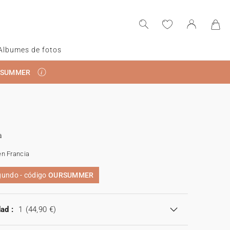
Albumes de fotos
RSUMMER
a
en Francia
egundo - código
OURSUMMER
ad :
1
(44,90 €)