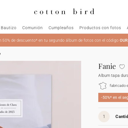
Bautizo
Comunión
Cumpleaños
Productos con fotos
 50% de descuento* en tu segundo álbum de fotos con el código
OU
e
Fanie
Album tapa dur
fabricado 
-50%* en el s
1
Cantid