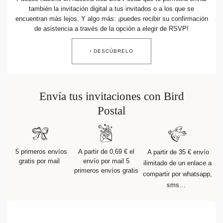
también la invitación digital a tus invitados o a los que se
Guirlanda de boda
Sticker
Álbum de fotos boda
Etiquetas para detalles
Etiquetas para detalles
Servilleteros
Stickers para regalos
Día del padre
Sobres y forros de sobre
Felicitaciones de Navidad
Guirnalda
Decoración casa
Stickers
Jabones artesanales
Jabones artesanales
Regalos de Navidad
Stickers
Foto
Cámaras desechables
encuentran más lejos. Y algo más: ¡puedes recibir su confirmación
de asistencia a través de la opción a elegir de RSVP!
Sticker cámaras desechables
Colaboraciones
Caja para galletas
Polaroids
Accesorios
Libro de firmas boda
Accesorios
Botellitas
Botellitas
Botellitas
Jabones artesanales
Cuadernos de notas
› DESCÚBRELO
Caja sorpresa
Álbum de fotos
Tarjetas digitales
Sticker cámaras desechables
Bolsitas de tela
Bolsitas de tela
Bolsitas de tela
Botellitas
Tarjeta de regalo
Envía tus invitaciones con Bird
Bolsitas de tela
Postal
5 primeros envíos
A partir de 0,69 € el
A partir de 35 € envío
gratis por mail
envío por mail 5
ilimitado de un enlace a
primeros envíos gratis
compartir por whatsapp,
sms…