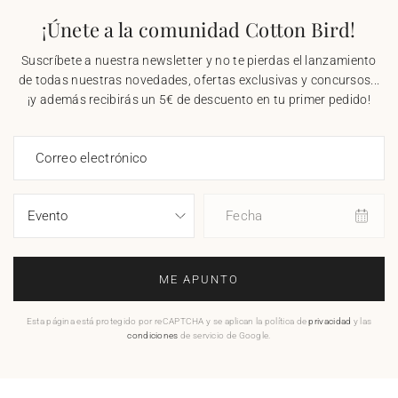
¡Únete a la comunidad Cotton Bird!
Suscríbete a nuestra newsletter y no te pierdas el lanzamiento
de todas nuestras novedades, ofertas exclusivas y concursos...
¡y además recibirás un 5€ de descuento en tu primer pedido!
Correo electrónico
Fecha
ME APUNTO
Esta página está protegido por reCAPTCHA y se aplican la política de
privacidad
y las
condiciones
de servicio de Google.