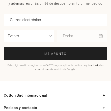
¡y además recibirás un 5€ de descuento en tu primer pedido!
Correo electrónico
Fecha
ME APUNTO
Esta página está protegido por reCAPTCHA y se aplican la política de
privacidad
y las
condiciones
de servicio de Google.
Cotton Bird internacional
Pedidos y contacto