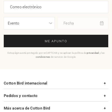
Correo electrónico
Fecha
ME APUNTO
Esta página está protegido por reCAPTCHA y se aplican la política de
privacidad
y las
condiciones
de servicio de Google.
Cotton Bird internacional
Pedidos y contacto
Más acerca de Cotton Bird