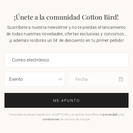
¡Únete a la comunidad Cotton Bird!
Suscríbete a nuestra newsletter y no te pierdas el lanzamiento
de todas nuestras novedades, ofertas exclusivas y concursos...
¡y además recibirás un 5€ de descuento en tu primer pedido!
Correo electrónico
Fecha
ME APUNTO
Esta página está protegido por reCAPTCHA y se aplican la política de
privacidad
y las
condiciones
de servicio de Google.