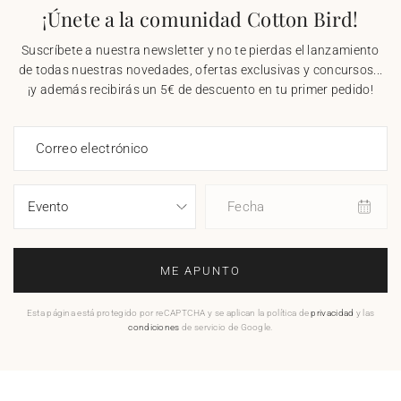
¡Únete a la comunidad Cotton Bird!
Suscríbete a nuestra newsletter y no te pierdas el lanzamiento
de todas nuestras novedades, ofertas exclusivas y concursos...
¡y además recibirás un 5€ de descuento en tu primer pedido!
Correo electrónico
Fecha
ME APUNTO
Esta página está protegido por reCAPTCHA y se aplican la política de
privacidad
y las
condiciones
de servicio de Google.