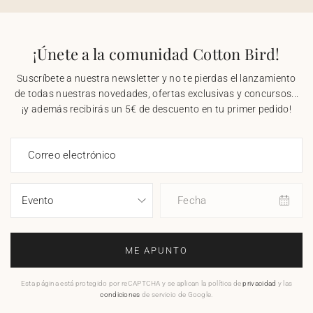
¡Únete a la comunidad Cotton Bird!
Suscríbete a nuestra newsletter y no te pierdas el lanzamiento
de todas nuestras novedades, ofertas exclusivas y concursos...
¡y además recibirás un 5€ de descuento en tu primer pedido!
Correo electrónico
Fecha
ME APUNTO
Esta página está protegido por reCAPTCHA y se aplican la política de
privacidad
y las
condiciones
de servicio de Google.