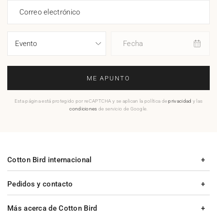
Correo electrónico
Fecha
ME APUNTO
Esta página está protegido por reCAPTCHA y se aplican la política de
privacidad
y las
condiciones
de servicio de Google.
Cotton Bird internacional
Pedidos y contacto
Más acerca de Cotton Bird